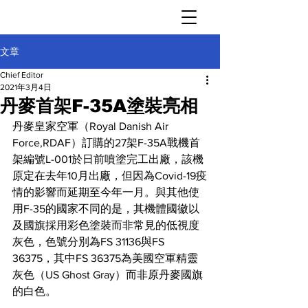
文章
Chief Editor
2021年3月4日
丹麥首架F-35A塗裝亮相
丹麥皇家空軍（Royal Danish Air 
Force,RDAF）訂購的27架F-35A戰機首
架編號L-001於日前噴塗完工出廠，該機
原定在去年10月出廠，但因為Covid-19疫
情的影響而延期至今年一月。與其他使
用F-35的國家不同的是，其機體國徽以
及國旗採用彩色塗裝而非常見的低視度
灰色，色號分別為FS 31136與FS 
36375，其中FS 36375為美國空軍精靈
灰色（US Ghost Gray）而非原丹麥國旗
的白色。