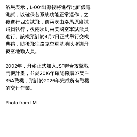
洛馬表示，L-001出廠後將進行地面儀電
測試，以確保各系統功能正常運作，之
後進行四次試飛，前兩次由洛馬原廠試
飛員執行，後兩次則由美國空軍試飛員
進行。該機預計於4月7日正式舉行交機
典禮，隨後飛往路克空軍基地以培訓丹
麥空地勤人員。
2002年，丹麥正式加入JSF聯合攻擊戰
鬥機計畫，並於2016年確認採購27架F-
35A戰機，預計於2026年完成所有戰機
的交付作業。
Photo from LM