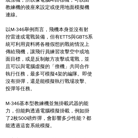
教練機的後座來設定或使用地面模擬機
連線。
以M-346舉例而言，飛機本身並沒有射
控雷達或電戰裝備，但有ETTS與GBTS系
統可利用資料將各種假想的戰術情況上
傳給飛機，讓飛行員練習攻擊空中或地
面目標，或是反制敵方攻擊或電戰，並
且可以與電腦虛擬的「僚機」共同合作
執行任務，最多可模擬4架的編隊。即使
沒有掛彈，還是能模擬執行戰場攻擊、
投彈等任務。
M-346基本型教練機並無掛載武器的能
力，但能夠透過電腦模擬掛載，例如掛
了2枚500磅炸彈，會影響多少性能？都
能透過這套系統模擬。