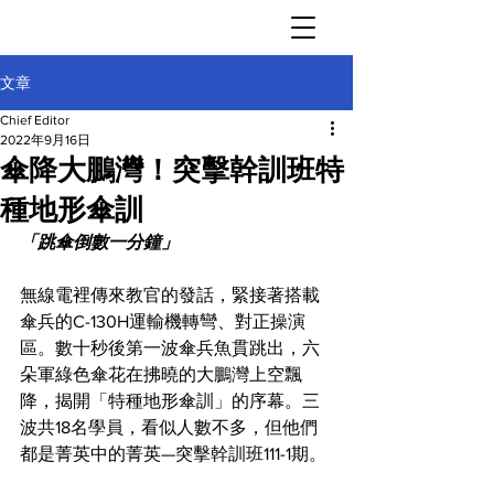
文章
Chief Editor
2022年9月16日
傘降大鵬灣！突擊幹訓班特
種地形傘訓
「跳傘倒數一分鐘」
無線電裡傳來教官的發話，緊接著搭載
傘兵的C-130H運輸機轉彎、對正操演
區。數十秒後第一波傘兵魚貫跳出，六
朵軍綠色傘花在拂曉的大鵬灣上空飄
降，揭開「特種地形傘訓」的序幕。三
波共18名學員，看似人數不多，但他們
都是菁英中的菁英—突擊幹訓班111-1期。