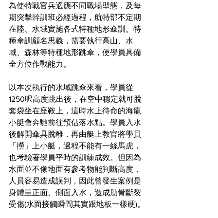
為使特戰官兵適應不同戰場型態，及每
期突擊幹訓班必經過程，航特部不定期
在陸、水域實施各式特種地形傘訓。特
種傘訓顧名思義，需要執行高山、水
域、森林等特種地形跳傘，使學員具備
全方位作戰能力。
以本次執行的水域跳傘來看，學員從
1250呎高度跳出後，在空中穩定就可脫
套袋坐在座鞍上，這時水上待命的海龍
小艇會奔馳前往預估落水點。學員入水
後解開傘具脫離，再由艇上教官將學員
「撈」上小艇，過程不能有一絲馬虎，
也考驗著學員平時的訓練成效。但因為
水面並不像地面有參考物能判斷高度，
人員容易造成誤判，因此曾發生案例是
身體呈正面、側面入水，造成肋骨斷裂
受傷(水面接觸瞬間其實跟地板一樣硬)。