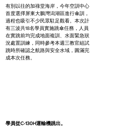
有別以往的加祿堂海岸，今年空訓中心
首度選擇屏東大鵬灣潟湖區進行傘訓，
過程也吸引不少民眾駐足觀看。本次計
有三波共18名學員實施跳傘任務，人員
在實跳前均完成地面複訓、水面緊急狀
況處置訓練，同時參考本週三教官組試
跳時所確認之航路與安全水域，圓滿完
成本次任務。
學員從C-130H運輸機跳出。