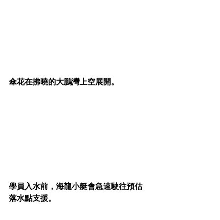
傘花在拂曉的大鵬灣上空展開。
學員入水前，海龍小艇會急速駛往預估
落水點支援。