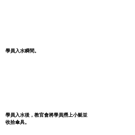
學員入水瞬間。
學員入水後，教官會將學員撈上小艇並
收拾傘具。