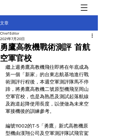
文章
Chief Editor
2021年7月20日
勇鷹高教機戰術測評 首航
空軍官校
繼上週勇鷹高教機飛往即將在年底成為
第一個「新家」的台東志航基地進行戰
術測評行程後，本週空軍測評隊馬不停
蹄，將勇鷹高教機二號原型機飛至岡山
空軍官校，也是為熟悉及測試起落航線
及跑道起降使用長度，以便做為未來空
軍接機後的訓練參考。
編號11002的T-5「勇鷹」新式高教機原
型機由漢翔公司及空軍測評隊試飛官駕