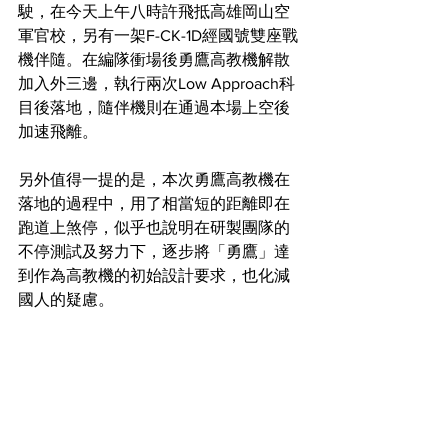
駛，在今天上午八時許飛抵高雄岡山空
軍官校，另有一架F-CK-1D經國號雙座戰
機伴隨。在編隊衝場後勇鷹高教機解散
加入外三邊，執行兩次Low Approach科
目後落地，隨伴機則在通過本場上空後
加速飛離。
另外值得一提的是，本次勇鷹高教機在
落地的過程中，用了相當短的距離即在
跑道上煞停，似乎也說明在研製團隊的
不停測試及努力下，逐步將「勇鷹」達
到作為高教機的初始設計要求，也化減
國人的疑慮。