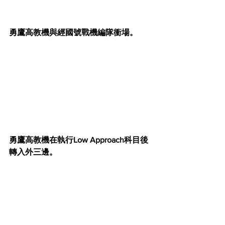
勇鷹高教機與經國號戰機編隊衝場。
勇鷹高教機在執行Low Approach科目後
轉入外三邊。