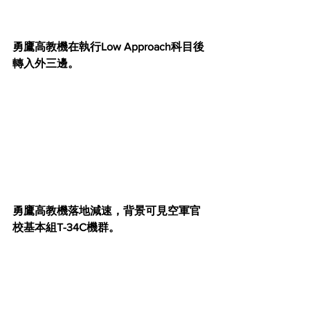
勇鷹高教機在執行Low Approach科目後
轉入外三邊。
勇鷹高教機落地減速，背景可見空軍官
校基本組T-34C機群。