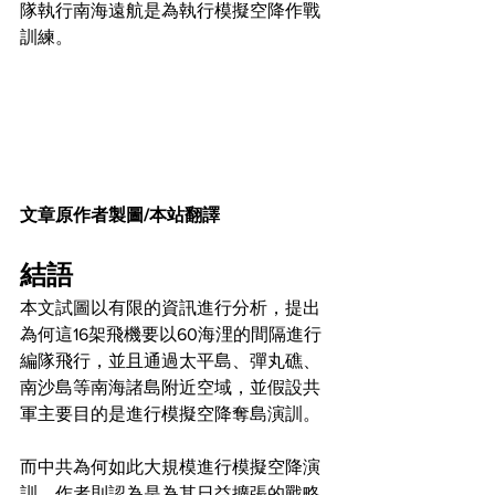
隊執行南海遠航是為執行模擬空降作戰
訓練。
文章原作者製圖/本站翻譯
結語
本文試圖以有限的資訊進行分析，提出
為何這16架飛機要以60海浬的間隔進行
編隊飛行，並且通過太平島、彈丸礁、
南沙島等南海諸島附近空域，並假設共
軍主要目的是進行模擬空降奪島演訓。
而中共為何如此大規模進行模擬空降演
訓，作者則認為是為其日益擴張的戰略