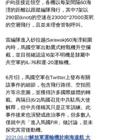
(FIR)並接近領空，各機以每架間隔60海
浬的距離以跟蹤編隊飛行，其中7架以
290節(knot)的空速在23000~27000英呎
的空層飛行，且並未理會管制呼叫。
當編隊進入砂拉越(Sarawak)60海浬範圍
內時，馬國空軍出動鷹式輕戰機升空攔
截，並目視確認這16架不明機是隸屬中
共空軍的IL-76和運-20運輸機。
6月1日，馬國空軍在Twitter上發布有關
該事件的細節，包含飛行路徑、空拍照
片等示意圖，並獲得許多國際媒體的轉
載。再隔日(6/2)馬國召見中共駐馬大使
解釋，但中共僅稱其只是正常訓練。此
事件後來也演變成政治事件，但多數人
僅就中共「進入馬國FIR」做討論，並未
探究其背後動機。
2021.06.01
解放軍運輸機於南海遠航 大