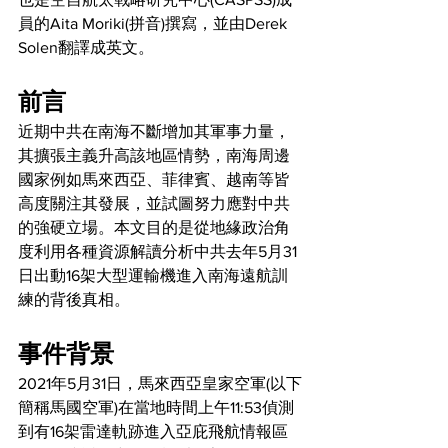
員的Aita Moriki(拼音)撰寫，並由Derek 
Solen翻譯成英文。
前言
近期中共在南海不斷增加其軍事力量，
其擴張主義升高該地區情勢，南海周邊
國家例如馬來西亞、菲律賓、越南等皆
高度關注其發展，並試圖努力應對中共
的強硬立場。本文目的是從地緣政治角
度利用各種資源解讀分析中共去年5月31
日出動16架大型運輸機進入南海遠航訓
練的背後真相。
事件背景
2021年5月31日，馬來西亞皇家空軍(以下
簡稱馬國空軍)在當地時間上午11:53偵測
到有16架雷達軌跡進入亞庇飛航情報區