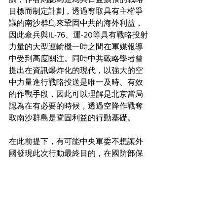
目標而制定計劃，透過奪取具有主權爭
議的南沙群島來鞏固中共的海外利益，
因此傘兵與IL-76、運-20等具有戰略投射
力量的大型運輸機一時之間在軍媒報導
中受到高度關注。同時中共戰略學者曾
提出在資訊爆炸化的現代，以強大的空
中力量進行戰略投送是唯一及時、有效
的作戰手段，因此可以理解是北京當局
認為在有必要的時候，透過空降作戰奪
取南沙群島是鞏固利益的行動基礎。
在此前提下，有可能中央軍委不想讓外
國發現此次行動最終目的，在國防部保
持沉默與外交部發聲明救火的情況下淡
化此事件。
短評
共軍近年來海、空軍遠航訓練次數突然