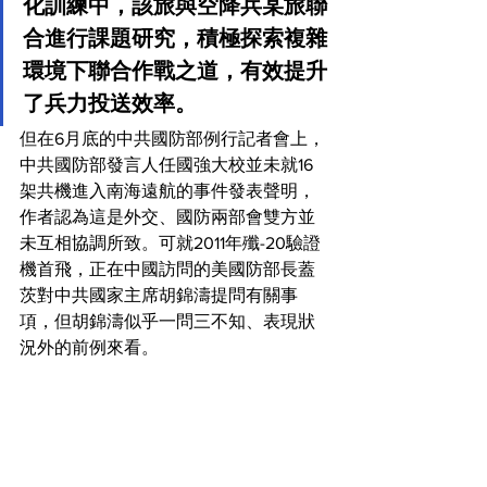
化訓練中，該旅與空降兵某旅聯
合進行課題研究，積極探索複雜
環境下聯合作戰之道，有效提升
了兵力投送效率。
但在6月底的中共國防部例行記者會上，
中共國防部發言人任國強大校並未就16
架共機進入南海遠航的事件發表聲明，
作者認為這是外交、國防兩部會雙方並
未互相協調所致。可就2011年殲-20驗證
機首飛，正在中國訪問的美國防部長蓋
茨對中共國家主席胡錦濤提問有關事
項，但胡錦濤似乎一問三不知、表現狀
況外的前例來看。