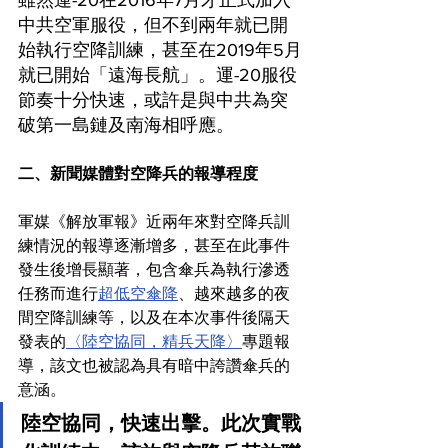
中共空軍服役，但不到兩年就已開
始執行空降訓練，甚至在2019年5月
就已開始「遠海長航」。運-20服役
節奏十分快速，或許是與中共為突
破第一島鏈及南海相呼應。
二、新聞媒體對空降兵的報導程度
軍媒《解放軍報》近兩年來對空降兵訓
練情況的報導逐漸增多，甚至在此事件
發生後增長顯著，包含傘兵為執行滲透
任務而進行
超低空傘降
、越來越多的夜
間空降訓練等，以及在本次事件後隔天
發表的
〈陸空協同，精兵天降〉
專題報
導，該文也被認為具有暗中誇讚傘兵的
意涵。
陸空協同，快速出擊。此次實戰