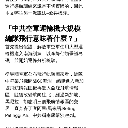
進行導航訓練來說是不切實際的，因此
本文轉往另一派說法–傘兵機降。
「中共空軍運輸機大規模
編隊飛行意味著什麼？」
首先提出假設，解放軍空軍使用大型運
輸機進入南海訓練，以傘降佔領爭議島
礁，並開始逐條分析檢驗。
從馬國空軍公布飛行軌跡圖來看，編隊
中每架飛機間隔60海浬，編隊進入新加
坡飛航情報區後再進入亞庇飛航情報
區，隨後改變航向往北，經過新加坡、
馬尼拉、胡志明三個飛航情報區的交
界，直奔
峇丁宜阿里(馬來語:Beting 
Patinggi Ali、中共稱南康暗沙)空域。