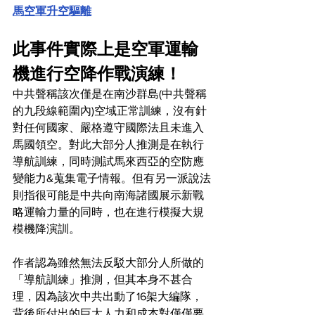
馬空軍升空驅離
此事件實際上是空軍運輸
機進行空降作戰演練！
中共聲稱該次僅是在南沙群島(中共聲稱
的九段線範圍內)空域正常訓練，沒有針
對任何國家、嚴格遵守國際法且未進入
馬國領空。對此大部分人推測是在執行
導航訓練，同時測試馬來西亞的空防應
變能力&蒐集電子情報。但有另一派說法
則指很可能是中共向南海諸國展示新戰
略運輸力量的同時，也在進行模擬大規
模機降演訓。
作者認為雖然無法反駁大部分人所做的
「導航訓練」推測，但其本身不甚合
理，因為該次中共出動了16架大編隊，
背後所付出的巨大人力和成本對僅僅要