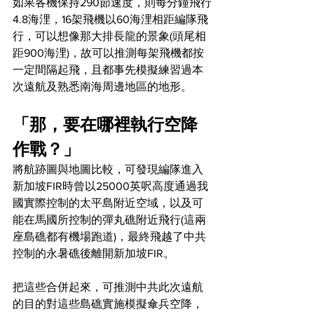
如果各機保持290節速度，則每分鐘飛行
4.8海浬，16架飛機以60海浬相距編隊飛
行，可以想像那大排長龍的景象(頭尾相
距900海浬)，故可以推測每架飛機都按
一定間隔起飛，且都事先模擬練習過本
次遠航及熟悉南海周邊地區的地形。
「那，要在哪裡執行空降
作戰？」
將航跡圖與地圖比較，可發現編隊進入
新加坡FIR時曾以25000英呎高度通過我
國實際控制的太平島附近空域，以及可
能在馬國所控制的彈丸礁附近飛行(這兩
座島礁都有機場跑道)，最終飛越了中共
控制的永暑礁後離開新加坡FIR。
把這些合併起來，可推測中共此次遠航
的目的對這些島礁實施模擬傘兵空降，