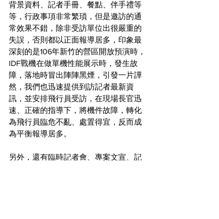
背景資料、記者手冊、餐點、伴手禮等
等，行政事項非常繁瑣，但是邀訪的通
常效果不錯，除非受訪單位出很嚴重的
失誤，否則都以正面報導居多，印象最
深刻的是106年新竹的營區開放預演時，
IDF戰機在做單機性能展示時，發生故
障，落地時冒出陣陣黑煙，引發一片譁
然，我們也迅速提供到訪記者最新資
訊，並安排飛行員受訪，在現場長官迅
速、正確的指導下，將機件故障，轉化
為飛行員臨危不亂、處置得宜，反而成
為平衡報導居多。
另外，還有臨時記者會、專案文宣、記
者餐會、聯誼活動及臉書經營等，可說
是非常多元，可是這麼多活動或是議題
處理，絕對不是一己之力就可以完成
的，需要每個新聞官相互合作，才可以
完成，而當時的我甚麼都不懂，就要領