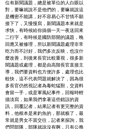
位有新聞議題，總是被單位的人白眼以
對，要嘛就說不是他們的，要嘛就說這
是機密不能講，好不容易心不甘情不願
接下了，又慢慢寫，新聞議題本來就是
求快，有時候給你搞個一天一夜送回來
二行字，有時候是國防部開的議題，晚
回應又被修理，所以新聞議題處理非常
吃力而不討好，我們多次反映，也沒什
麼改善，到後來長官比較重視，很多新
聞議題或處理，都是由高階長官直接主
導，我們要資料也方便許多，處理也比
較快，這不代表問題就解決了，因為很
多長官仍然視記者為毒蛇猛獸，交資料
會留一手，或是軍風紀事件，回報時輕
描淡寫，如果我們拿著這些錯誤的資
訊，回覆記者，結果記者有更完整的資
料，他根本是來釣魚的，那就糗了，最
常就是男女不當交往，記者來探詢，我
們問部隊，部隊就說沒有啊，只有公務