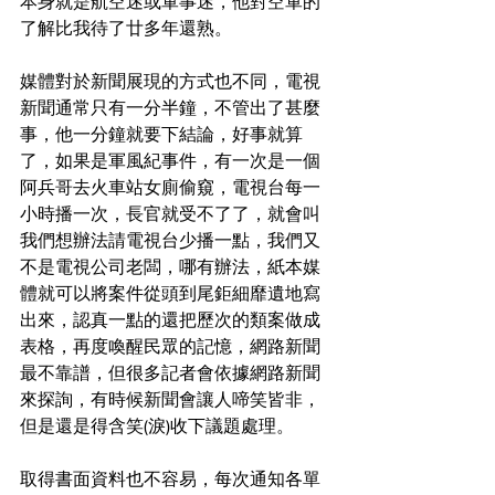
本身就是航空迷或軍事迷，他對空軍的
了解比我待了廿多年還熟。
媒體對於新聞展現的方式也不同，電視
新聞通常只有一分半鐘，不管出了甚麼
事，他一分鐘就要下結論，好事就算
了，如果是軍風紀事件，有一次是一個
阿兵哥去火車站女廁偷窺，電視台每一
小時播一次，長官就受不了了，就會叫
我們想辦法請電視台少播一點，我們又
不是電視公司老闆，哪有辦法，紙本媒
體就可以將案件從頭到尾鉅細靡遺地寫
出來，認真一點的還把歷次的類案做成
表格，再度喚醒民眾的記憶，網路新聞
最不靠譜，但很多記者會依據網路新聞
來探詢，有時候新聞會讓人啼笑皆非，
但是還是得含笑(淚)收下議題處理。
取得書面資料也不容易，每次通知各單