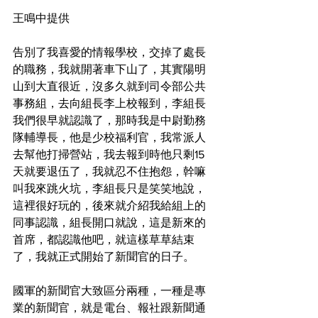
王鳴中提供
告別了我喜愛的情報學校，交掉了處長
的職務，我就開著車下山了，其實陽明
山到大直很近，沒多久就到司令部公共
事務組，去向組長李上校報到，李組長
我們很早就認識了，那時我是中尉勤務
隊輔導長，他是少校福利官，我常派人
去幫他打掃營站，我去報到時他只剩15
天就要退伍了，我就忍不住抱怨，幹嘛
叫我來跳火坑，李組長只是笑笑地說，
這裡很好玩的，後來就介紹我給組上的
同事認識，組長開口就說，這是新來的
首席，都認識他吧，就這樣草草結束
了，我就正式開始了新聞官的日子。
國軍的新聞官大致區分兩種，一種是專
業的新聞官，就是電台、報社跟新聞通