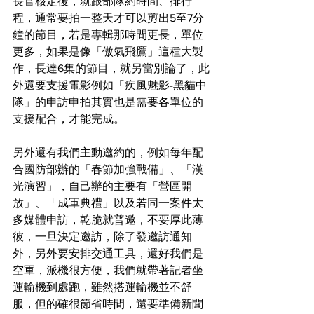
長官核定後，就跟部隊約時間、排行
程，通常要拍一整天才可以剪出5至7分
鐘的節目，若是專輯那時間更長，單位
更多，如果是像「傲氣飛鷹」這種大製
作，長達6集的節目，就另當別論了，此
外還要支援電影例如「疾風魅影-黑貓中
隊」的申訪申拍其實也是需要各單位的
支援配合，才能完成。
另外還有我們主動邀約的，例如每年配
合國防部辦的「春節加強戰備」、「漢
光演習」，自己辦的主要有「營區開
放」、「成軍典禮」以及若同一案件太
多媒體申訪，乾脆就普邀，不要厚此薄
彼，一旦決定邀訪，除了發邀訪通知
外，另外要安排交通工具，還好我們是
空軍，派機很方便，我們就帶著記者坐
運輸機到處跑，雖然搭運輸機並不舒
服，但的確很節省時間，還要準備新聞