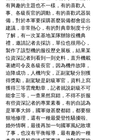
有興趣的主題也不一樣，有的喜歡人
事、各級長官的調動，有的喜歡武器裝
備，對於本軍要採購甚麼裝備都會提出
建議，非常熱心，有的對典章制度十分
了解，有一次某基地某隊辦除役機典
禮，邀請記者去採訪，單位也很用心，
製作了該型機的服役歷史展板，結果某
位資深記者到看到一則史料，直升機載
著總司令及各級長官，因為機件故障，
迫降成功，人機均安，正副駕駛分別獲
得獎勵，副駕駛是尉級軍官，資料上寫
獲得三等雲麾勳章，記者就說尉級不可
能拿三等，一查果然寫錯，不得不折服
有些資深記者的專業素養，有的自認為
是軍事大師，國軍做甚麼都錯，都要狠
狠地修理，還有一種最愛登性騷擾啦、
婚外情啊，最後再加一句國軍風紀敗壞
了事，也沒有平衡報導，最有趣的一種