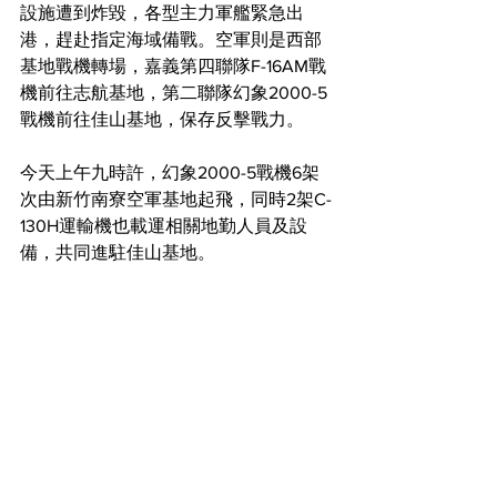
設施遭到炸毀，各型主力軍艦緊急出
港，趕赴指定海域備戰。空軍則是西部
基地戰機轉場，嘉義第四聯隊F-16AM戰
機前往志航基地，第二聯隊幻象2000-5
戰機前往佳山基地，保存反擊戰力。
今天上午九時許，幻象2000-5戰機6架
次由新竹南寮空軍基地起飛，同時2架C-
130H運輸機也載運相關地勤人員及設
備，共同進駐佳山基地。