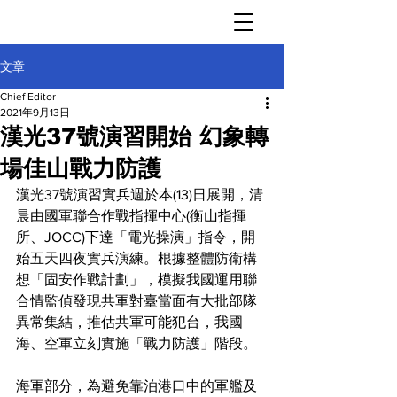
文章
Chief Editor
2021年9月13日
漢光37號演習開始 幻象轉
場佳山戰力防護
漢光37號演習實兵週於本(13)日展開，清
晨由國軍聯合作戰指揮中心(衡山指揮
所、JOCC)下達「電光操演」指令，開
始五天四夜實兵演練。根據整體防衛構
想「固安作戰計劃」，模擬我國運用聯
合情監偵發現共軍對臺當面有大批部隊
異常集結，推估共軍可能犯台，我國
海、空軍立刻實施「戰力防護」階段。
海軍部分，為避免靠泊港口中的軍艦及