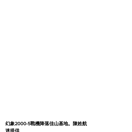
幻象2000-5戰機降落佳山基地。陳姓航
迷提供