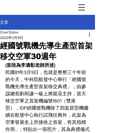
文章
Chief Editor
2022年3月9日
經國號戰機先導生產型首架
移交空軍30週年
(首段為李適彰老師所述)
民國81年3月9日，也就是整整三十年前
的今天，中科院航發中心舉行「經國號
戰機先導生產型首架移交典禮」，由參
謀總長劉和謙一級上將親蒞主持，當天
移交空軍之首架機編號1601（雙座
型），IDF經國號戰機除了四架原型機繼
續在航發中心執行試飛任務外，此架為
空軍發展史上所接收之首架，有其指標
作用...；特貼出一張照片，其為典禮儀式