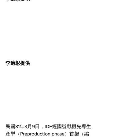
李適彰提供
民國81年3月9日，IDF經國號戰機先導生
產型（Preproduction phase）首架（編