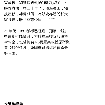
完成後，劉總長親赴1601機前揭綵....；
時間真快，整三十年了，滄海桑田，物
換星移，棒棒相傳，為航史存證盼和大
家共賞；盼「莫忘今日」~~~~~
30年後，1601號機已經過「翔展二號」
中壽期性能提升，持續在三聯隊服役捍
衛領空，也曾擔負T-5勇鷹高教機原型機
首飛隨伴任務，為國機國造經驗傳承最
好見證。
李適彰提供