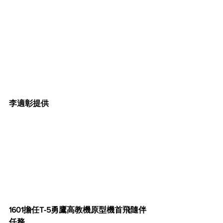
李適彰提供
1601擔任T-5勇鷹高教機原型機首飛隨伴
任務。