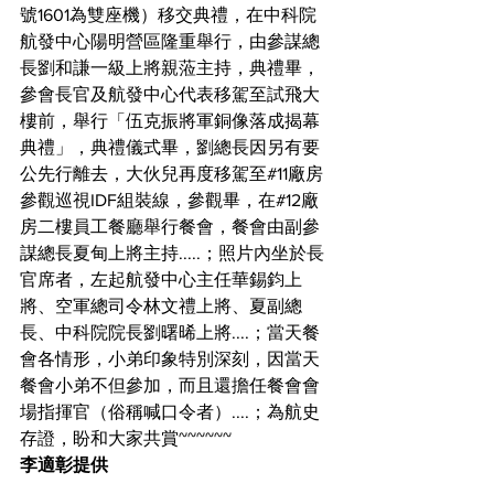
號1601為雙座機）移交典禮，在中科院
航發中心陽明營區隆重舉行，由參謀總
長劉和謙一級上將親蒞主持，典禮畢，
參會長官及航發中心代表移駕至試飛大
樓前，舉行「伍克振將軍銅像落成揭幕
典禮」，典禮儀式畢，劉總長因另有要
公先行離去，大伙兒再度移駕至#11廠房
參觀巡視IDF組裝線，參觀畢，在#12廠
房二樓員工餐廳舉行餐會，餐會由副參
謀總長夏甸上將主持.....；照片內坐於長
官席者，左起航發中心主任華錫鈞上
將、空軍總司令林文禮上將、夏副總
長、中科院院長劉曙晞上將....；當天餐
會各情形，小弟印象特別深刻，因當天
餐會小弟不但參加，而且還擔任餐會會
場指揮官（俗稱喊口令者）....；為航史
存證，盼和大家共賞~~~~~~
李適彰提供