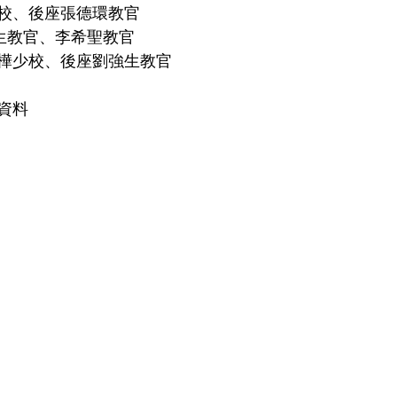
麒少校、後座張德環教官
姜德生教官、李希聖教官
座朱泰樺少校、後座劉強生教官
資料