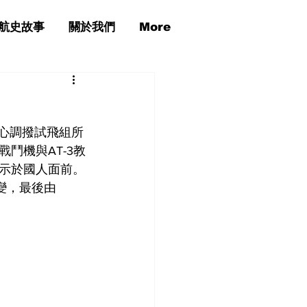
航史故事
關於我們
More
中心調撥試飛組所
鬥機與AT-3教
示於國人面前。
改變，最後由