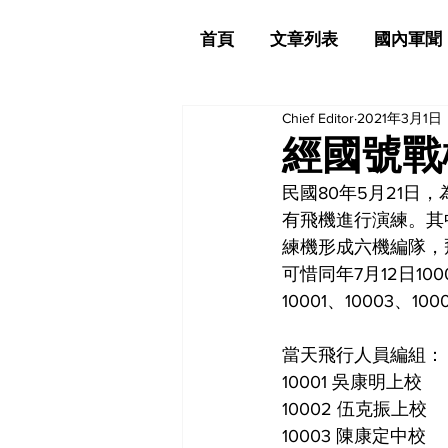
首頁
文章列表
國內軍聞
Chief Editor
2021年3月1日
經國號戰
民國80年5月21
有飛機進行演練。其中
練機形成六機編隊，
可惜同年7月12日1
10001、10003、
當天飛行人員編組：
10001 吳康明上校
10002 伍克振上校
10003 陳康定中校