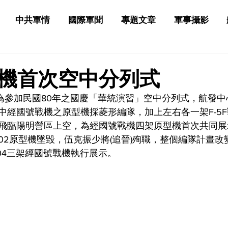
中共軍情
國際軍聞
專題文章
軍事攝影
機首次空中分列式
日，為參加民國80年之國慶「華統演習」空中分列式，航發
經國號戰機之原型機採菱形編隊，加上左右各一架F-5F戰
飛臨陽明營區上空，為經國號戰機四架原型機首次共同展
0002原型機墜毀，伍克振少將(追晉)殉職，整個編隊計畫
10004三架經國號戰機執行展示。