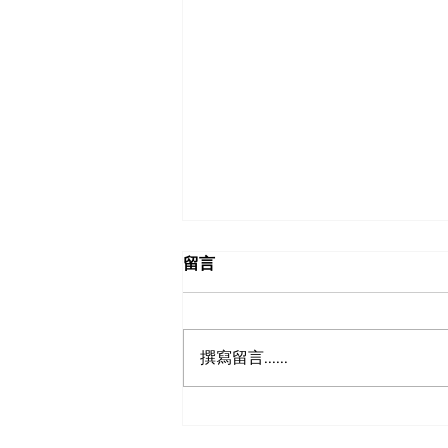
留言
撰寫留言......
經國號戰機先導生產型首架移
交空軍30週年