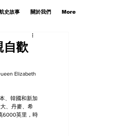
航史故事
關於我們
More
親自歡
lizabeth 
本、韓國和新加
拿大、丹麥、希
6000英里，時