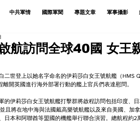
中共軍情
國際軍聞
專題文章
軍事攝影
日
啟航訪問全球40國 女王
世登上以她名字命名的伊莉莎白女王號航艦（HMS Queen E
啟程離開英國進行海外部署行動的艦上官兵們表達慰問。
軍的伊莉莎白女王號航艦打擊群將啟程訪問包括印度、日
，並且將在地中海與法國戴高樂號航艦以及來自美國、加
、日本和阿聯酋等盟國的機艦舉行聯合演習。總航程約2萬