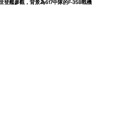
登艦參觀，背景為617中隊的F-35B戰機