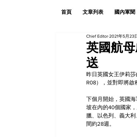
首頁
文章列表
國內軍聞
Chief Editor
2021年5月23
英國航母
送
昨日英國女王伊莉莎白二
R08），並對即將
下個月開始，英國海
坡在內的40個國家
臘、以色列、義大利
間約28週。