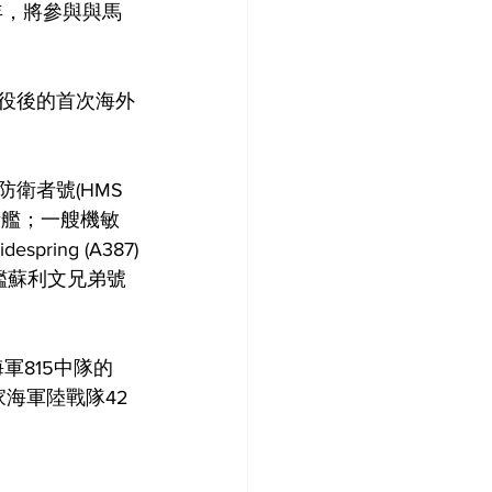
50週年，將參與與馬
艦服役後的首次海外
防衛者號(HMS 
8)護衛艦；一艘機敏
espring (A387)
驅逐艦蘇利文兄弟號
海軍815中隊的
家海軍陸戰隊42