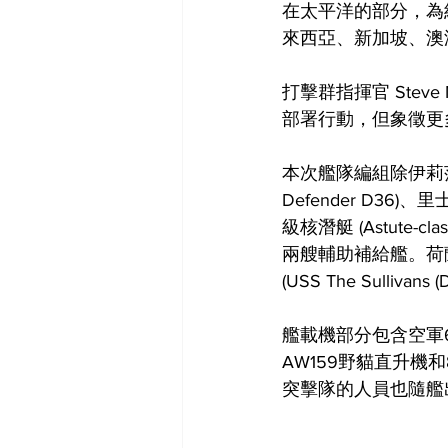
在太平洋的部分，為紀念五國
來西亞、新加坡、澳洲、
打擊群指揮官 Stev
部署行動，但象徵更
本次艦隊編組除伊莉莎白
Defender D36)、
級核潛艇 (Astute-clas
兩艘輔助補給艦。荷蘭海
(USS The Sulliva
艦載機部分包含空軍61
AW159野貓直升機
突擊隊的人員也隨艦