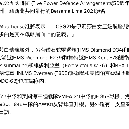
聯防 (Five Power Defence Arrangements)
紐西蘭共同舉行的Bersama Lima 2021演習。
e Moorhouse准將表示：「CSG21是伊莉莎白女王級航
多的是其在戰略層面上的意義。」
號航艦外，另有鑽石號驅逐艦(HMS Diamond D34)和
里士滿號(HMS Richmond F239)和肯特號(HMS Kent F7
s submarine)和維多利亞堡（Fort Victoria A136）和RFA Tid
軍HNLMS Evertsen (F805)護衛艦和美國伯克級
ns (DDG-68))也在編隊內。
7中隊和美國海軍陸戰隊VMFA-211中隊的F-35B戰機、
和820、845中隊的AW101灰背隼直升機。另外還有一支皇
出訪。