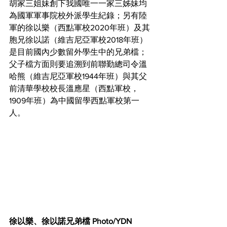
胡家三姐妹創下我國唯一一家三姊妹均
為國軍軍事院校外派學生紀錄；另有陸
軍的徐以樂（西點軍校2020年班）及其
胞兄徐以諾（維吉尼亞軍校2018年班）
是目前國內少數留外學生中的兄弟檔；
父子檔方面則要追溯到前聯勤總司令溫
哈熊（維吉尼亞軍校1944年班）與其父
前清華學校校長溫應星（西點軍校，
1909年班）為中國留學西點軍校第一
人。
徐以樂、徐以諾兄弟檔 Photo/YDN