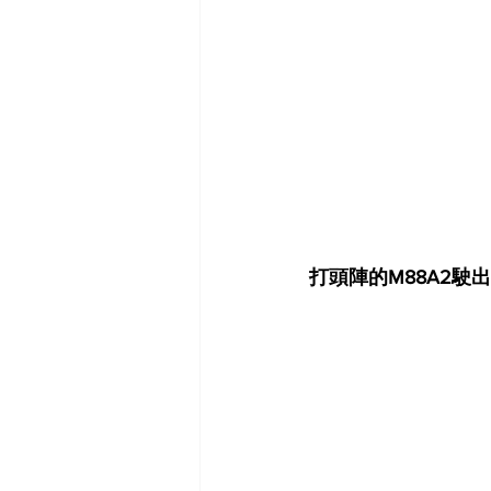
打頭陣的M88A2駛