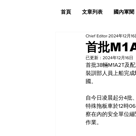
首頁
文章列表
國內軍聞
Chief Editor
2024年12月1
首批M1
已更新：
2024年12月16日
首批38輛M1A2T
裝訓部人員上船完成
國。
自今日凌晨起分4批、
特殊拖板車於12時
察在內的安全單位繃
作業。