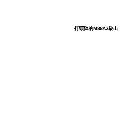
打頭陣的M88A2駛