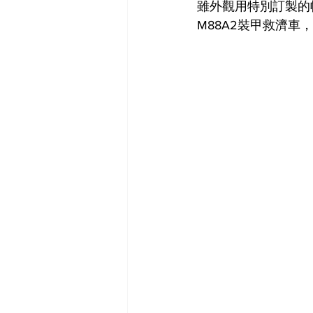
雖外觀用特別訂製的
M88A2裝甲救濟車，