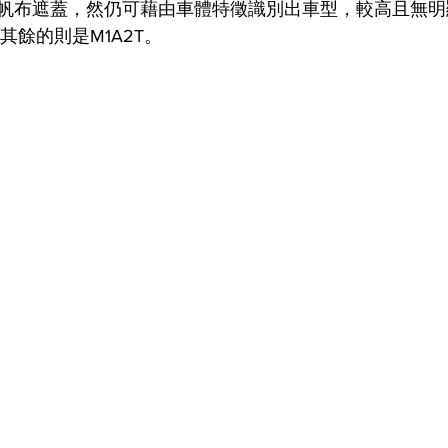
帆布遮蓋，然仍可藉由車體特徵識別出車型，較高且無明
其餘的則是M1A2T。