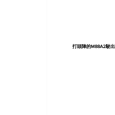
打頭陣的M88A2駛