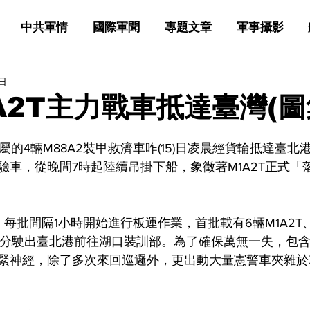
中共軍情
國際軍聞
專題文章
軍事攝影
6日
A2T主力戰車抵達臺灣(圖
及配屬的4輛M88A2裝甲救濟車昨(15)日凌晨經貨輪抵達臺
驗車，從晚間7時起陸續吊掛下船，象徵著M1A2T正式「
每批間隔1小時開始進行板運作業，首批載有6輛M1A2T、
06分駛出臺北港前往湖口裝訓部。為了確保萬無一失，包
緊神經，除了多次來回巡邏外，更出動大量憲警車夾雜於