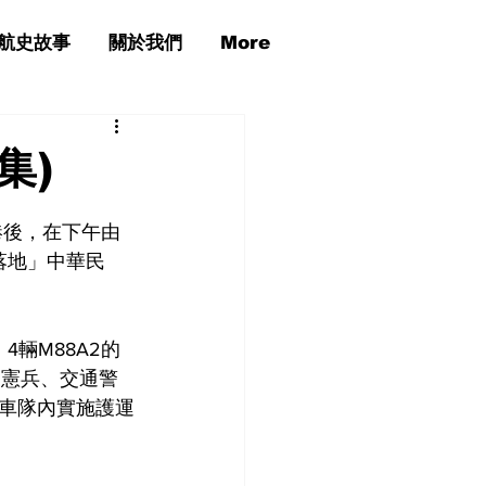
航史故事
關於我們
More
集)
北港後，在下午由
落地」中華民
4輛M88A2的
含憲兵、交通警
車隊內實施護運