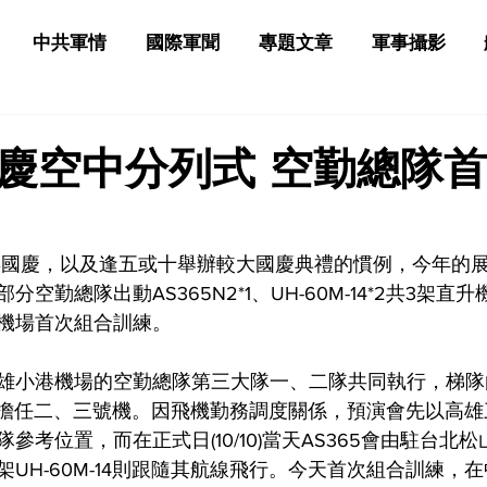
中共軍情
國際軍聞
專題文章
軍事攝影
日
國慶空中分列式 空勤總隊
0年國慶，以及逢五或十舉辦較大國慶典禮的慣例，今年的
空勤總隊出動AS365N2*1、UH-60M-14*2共3架直
機場首次組合訓練。
雄小港機場的空勤總隊第三大隊一、二隊共同執行，梯隊由A
-14擔任二、三號機。因飛機勤務調度關係，預演會先以高
參考位置，而在正式日(10/10)當天AS365會由駐台北
UH-60M-14則跟隨其航線飛行。今天首次組合訓練，