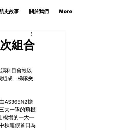
航史故事
關於我們
More
首次組合
展演科目會較以
升機組成一梯隊受
S365N2擔
雄三大一隊的飛機
松山機場的一大一
在中秋連假首日為