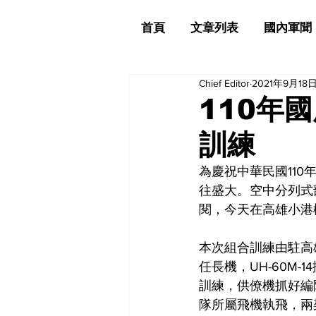
首頁
文章列表
國內軍聞
Chief Editor
2021年9月18
110年
訓練
為慶祝中華民國11
往盛大。空中分列式部分
閱，今天在高雄小港
本次組合訓練由駐高
任長機，UH-60M
訓練，供僚機抓好編隊
隊所屬飛機執飛，兩架