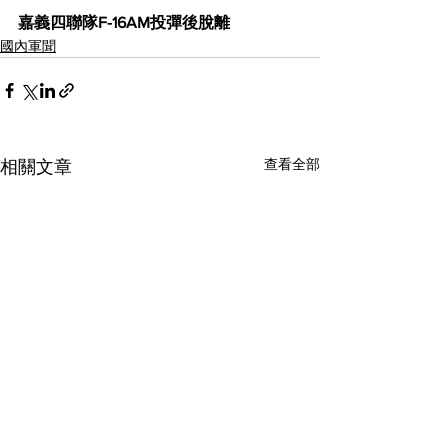
嘉義四聯隊F-16AM投彈後脫離
國內軍聞
查看全部
相關文章