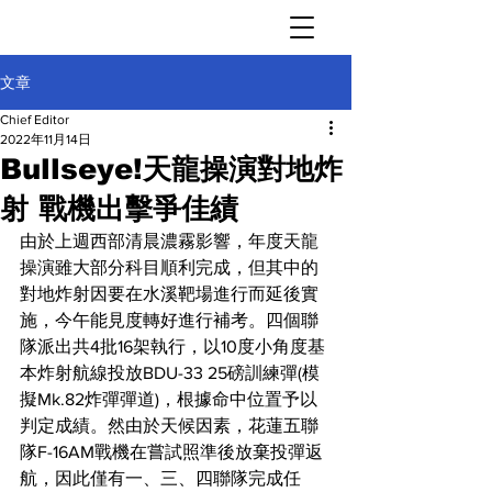
文章
Chief Editor
2022年11月14日
Bullseye!天龍操演對地炸
射 戰機出擊爭佳績
由於上週西部清晨濃霧影響，年度天龍
操演雖大部分科目順利完成，但其中的
對地炸射因要在水溪靶場進行而延後實
施，今午能見度轉好進行補考。四個聯
隊派出共4批16架執行，以10度小角度基
本炸射航線投放BDU-33 25磅訓練彈(模
擬Mk.82炸彈彈道)，根據命中位置予以
判定成績。然由於天候因素，花蓮五聯
隊F-16AM戰機在嘗試照準後放棄投彈返
航，因此僅有一、三、四聯隊完成任