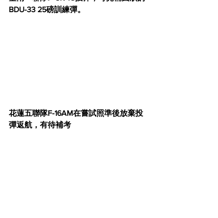
BDU-33 25磅訓練彈。
花蓮五聯隊F-16AM在嘗試照準後放棄投
彈返航，有待補考