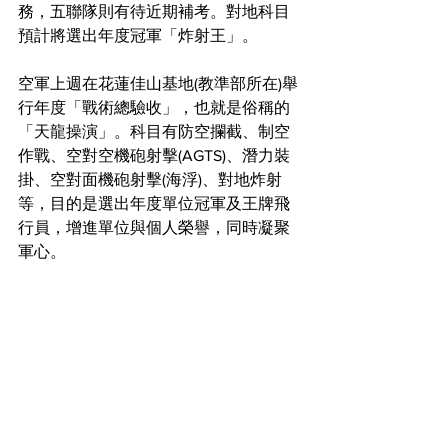
務，五聯隊則有待近期補考。對地科目
預計將選出年度冠軍「炸射王」。
空軍上週在花蓮佳山基地(教準部所在)舉
行年度「戰術總驗收」，也就是俗稱的
「天龍操演」。科目有防空攔截、制空
作戰、空對空機砲射擊(AGTS)、潛力裝
掛、空對面機砲射擊(海浮)、對地炸射
等，目的是選出年度單位冠軍及王牌飛
行員，增進單位與個人榮譽，同時凝聚
軍心。