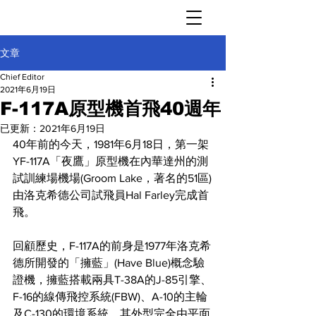
文章
Chief Editor
2021年6月19日
F-117A原型機首飛40週年
已更新：
2021年6月19日
40年前的今天，1981年6月18日，第一架
YF-117A「夜鷹」原型機在內華達州的測
試訓練場機場(Groom Lake，著名的51區)
由洛克希德公司試飛員Hal Farley完成首
飛。
回顧歷史，F-117A的前身是1977年洛克希
德所開發的「擁藍」(Have Blue)概念驗
證機，擁藍搭載兩具T-38A的J-85引擎、
F-16的線傳飛控系統(FBW)、A-10的主輪
及C-130的環境系統，其外型完全由平面