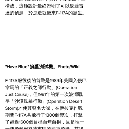
構成，這種設計最終證明了可以躲避雷
達的偵測，於是造就後來F-117A的誕生。
"Have Blue" 擁藍測試機。Photo/Wiki
F-117A服役後的首戰是1989年美國入侵巴
拿馬的「正義之師行動」(Operation 
Just Cause)，但1991年的第一次波灣戰
爭「沙漠風暴行動」(Operation Desert 
Storm)才使其聲名大噪，在伊拉克作戰
期間F-117A共飛行了1300餘架次，打擊
了超過1600個目標而無自損，且是唯一
一架飛越巴格達市區的盟軍飛機。其後