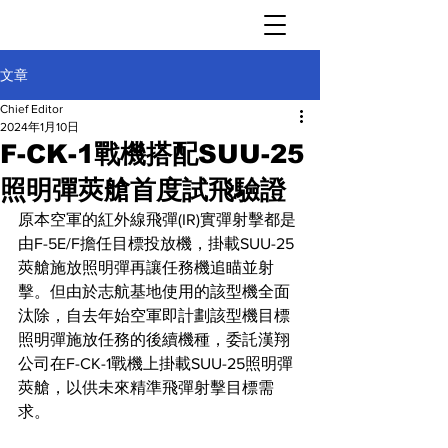
文章
Chief Editor
2024年1月10日
F-CK-1戰機搭配SUU-25
照明彈莢艙首度試飛驗證
原本空軍的紅外線飛彈(IR)實彈射擊都是
由F-5E/F擔任目標投放機，掛載SUU-25
莢艙施放照明彈再讓任務機追瞄並射
擊。但由於志航基地使用的該型機全面
汰除，自去年始空軍即計劃該型機目標
照明彈施放任務的後續機種，委託漢翔
公司在F-CK-1戰機上掛載SUU-25照明彈
莢艙，以供未來精準飛彈射擊目標需
求。