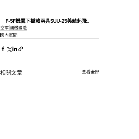
F-5F機翼下掛載兩具SUU-25莢艙起飛。
空軍
國機國造
國內軍聞
查看全部
相關文章