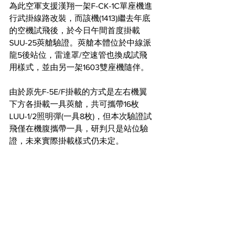
為此空軍支援漢翔一架F-CK-1C單座機進
行武掛線路改裝，而該機(1413)繼去年底
的空機試飛後，於今日午間首度掛載
SUU-25莢艙驗證。莢艙本體位於中線派
龍5後站位，雷達罩/空速管也換成試飛
用樣式，並由另一架1603雙座機隨伴。
由於原先F-5E/F掛載的方式是左右機翼
下方各掛載一具莢艙，共可攜帶16枚
LUU-1/2照明彈(一具8枚)，但本次驗證試
飛僅在機腹攜帶一具，研判只是站位驗
證，未來實際掛載樣式仍未定。